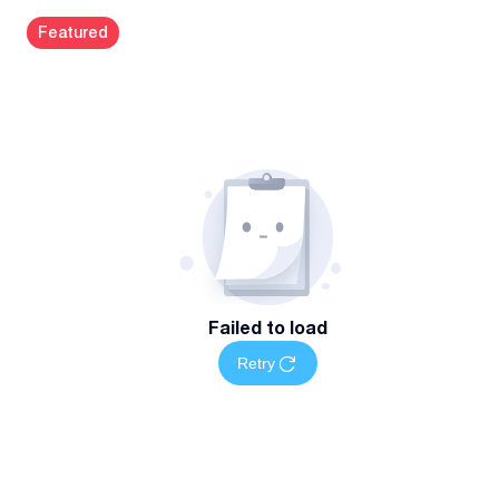
Kazbegi avenue
#
47
Featured
Failed to load
Retry