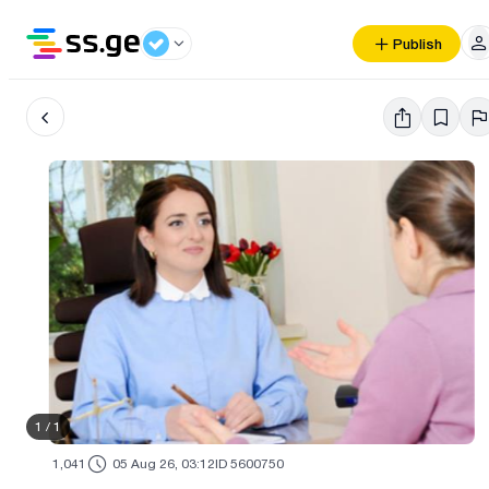
Publish
1
/
1
1,041
05 Aug 26, 03:12
ID 5600750