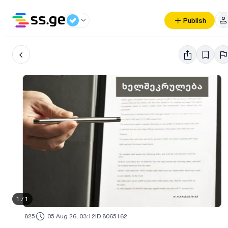
Publish
1
/
1
825
05 Aug 26, 03:12
ID 8065162