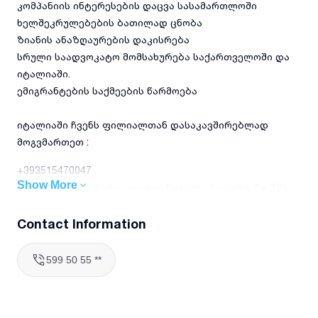
კომპანიის ინტერესების დაცვა სასამართლოში
ხელშეკრულებების ბათილად ცნობა
ზიანის ანაზღაურების დაკისრება
სრული საადვოკატო მომსახურება საქართველოში და
იტალიაში.
ემიგრანტების საქმეების წარმოება
იტალიაში ჩვენს ფილიალთან დასაკავშირებლად
მოგვმართეთ :
+393515470047
Show More
მის: იტალია, ქ. ბარი , პიაცცა ნიკოლა ბალენძანო 12ა
(CASERMA PICCA -სთან)
მის: იტალია, ქ. რომი, საადვოკატო ბიურო (წინასწარ
Contact Information
შეთანხმებით
599 50 55 **
კონსულტაციაზე ჩასაწერად დაგვიკავშირდით წინასწარ
კონსულტაცია შესაძლებელია , როგორც ოფისში
საქართველოში და იტალიაში , ასევე ონლაინ/