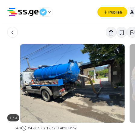
Publish
1
/
3
348
24 Jun 26, 12:57
ID 48209557