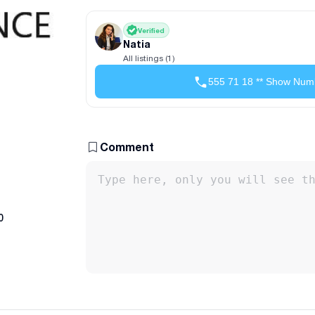
Verified
Natia
All listings (1)
555 71 18 ** Show Num
Comment
0