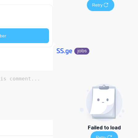
Retry
ber
Failed to load
Retry