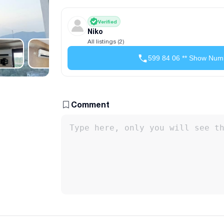
Verified
Niko
All listings (2)
599 84 06 ** Show Num
Comment