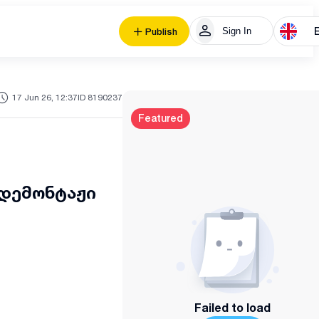
Sign In
Publish
17 Jun 26, 12:37
ID 8190237
Featured
 დემონტაჟი
Failed to load