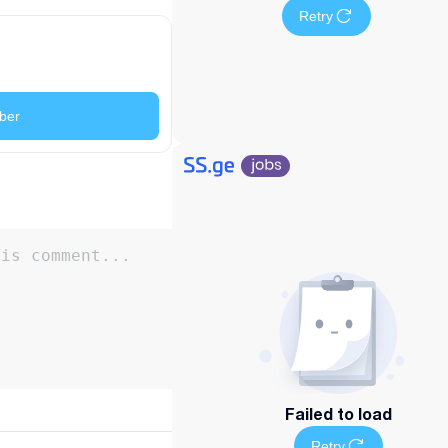
Retry
ber
Failed to load
Retry