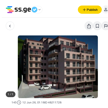
Publish
1
/
1
145
12 Jun 26, 01:18
ID 48211728