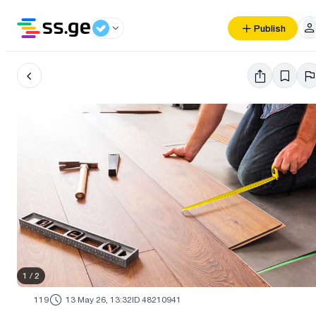
Publish
1
/
2
119
13 May 26, 13:32
ID 48210941