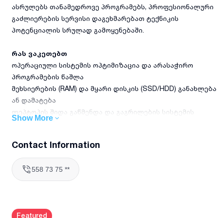
ასრულებს თანამედროვე პროგრამებს, პროფესიონალური
გაძლიერების სერვისი დაგეხმარებათ ტექნიკის
პოტენციალის სრულად გამოყენებაში.
რას ვაკეთებთ
ოპერაციული სისტემის ოპტიმიზაცია და არასაჭირო
პროგრამების წაშლა
მეხსიერების (RAM) და მყარი დისკის (SSD/HDD) განახლება
ან დამატება
ლეპტოპის შიდა გაწმენდა და გაგრილების სისტემის
Show More
გაუმჯობესება
დრაივერებისა და სისტემური პროგრამული
Contact Information
უზრუნველყოფის განახლება
ვირუსებისა და მავნე პროგრამების მოცილება
558 73 75 **
სისტემური ტესტირება და მუშაობის საბოლოო შემოწმება
რატომ უნდა აგვირჩიოთ
5 წელზე მეტი გამოცდილება კომპიუტერული ტექნიკის
Featured
სერვისში