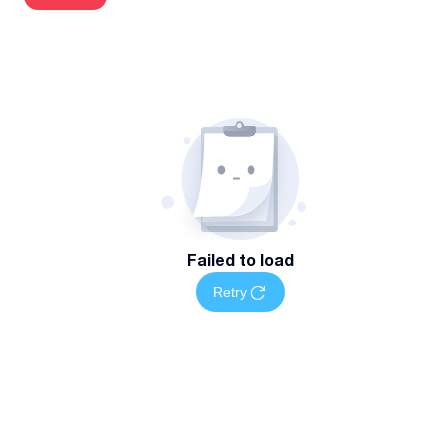
სწრაფი და ხარისხიანი მომსახურება ინდივიდუალური
მიდგომით
თანამედროვე ინსტრუმენტებისა და ტექნოლოგიების
გამოყენება
სამუშაოს დასრულების შემდეგ გარანტირებული შედეგი
დეტალური კონსულტაცია და რეკომენდაციები მომავალი
გამოყენებისთვის
მომსახურების არეალი და ხელმისაწვდომობა
სერვისი ხელმისაწვდომია თბილისში ადგილზე
Failed to load
მომსახურების ან ადგილზე მიტანის ფორმატში.
Retry
დაგვიკავშირდით
დაგეგმეთ თქვენი კომპიუტერული ტექნიკის სერვისის
სამუშაოები მარტივად — დაგვიკავშირდით მითითებულ
ნომერზე სრული ინფორმაციისთვის