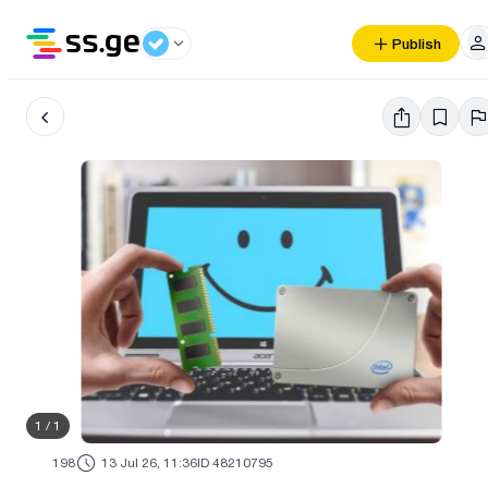
Publish
1
/
1
198
13 Jul 26, 11:36
ID 48210795