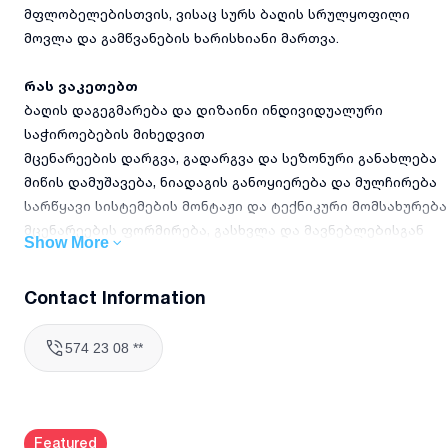
მფლობელებისთვის, ვისაც სურს ბაღის სრულყოფილი
მოვლა და გამწვანების ხარისხიანი მართვა.
რას ვაკეთებთ
ბაღის დაგეგმარება და დიზაინი ინდივიდუალური
საჭიროებების მიხედვით
მცენარეების დარგვა, გადარგვა და სეზონური განახლება
მიწის დამუშავება, ნიადაგის განოყიერება და მულჩირება
სარწყავი სისტემების მონტაჟი და ტექნიკური მომსახურება
მცენარეების ფორმირება, გასხვლა და მავნებლებისგან
Show More
დაცვა
სეზონური სარეველების მოცილება და ბაღის გენერალური
Contact Information
დასუფთავება
574 23 08 **
რატომ უნდა აგვირჩიოთ
მებაღეობის სფეროში 5 წელზე მეტი გამოცდილება
თანამედროვე ინსტრუმენტებისა და ეკოლოგიურად
უსაფრთხო მასალების გამოყენება
Featured
სწრაფი და ხარისხზე ორიენტირებული მომსახურება