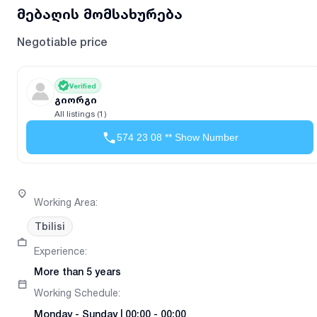
მებაღის მომსახურება
Negotiable price
Verified
გიორგი
All listings (1)
574 23 08 ** Show Number
Working Area
:
Tbilisi
Experience
:
More than 5 years
Working Schedule
:
Monday
-
Sunday
|
00:00 - 00:00