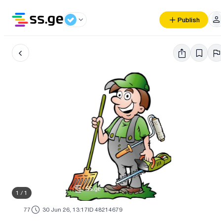
Publish
1
/
1
77
30 Jun 26, 13:17
ID 48214679