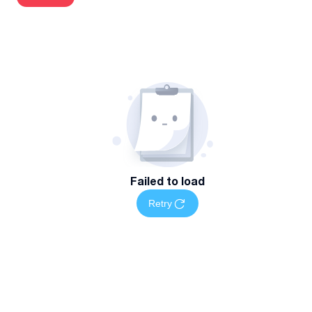
ინდივიდუალური მიდგომა თითოეული ბაღის სპეციფიკის
მიხედვით
სამუშაოს დასრულების შემდეგ სისუფთავის გარანტია
მომსახურების არეალი და ხელმისაწვდომობა
მებაღის მომსახურება ხელმისაწვდომია თბილისში როგორ
ერთჯერადი, ასევე გრძელვადიანი თანამშრომლობის
ფორმატში.
დაგვიკავშირდით
Failed to load
Retry