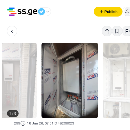
Publish
1
/
8
299
18 Jun 26, 07:51
ID 48209023