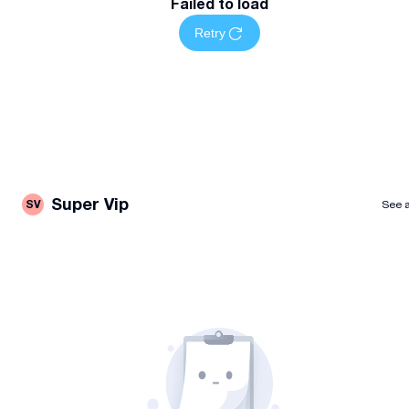
Failed to load
Retry
Super Vip
SV
See a