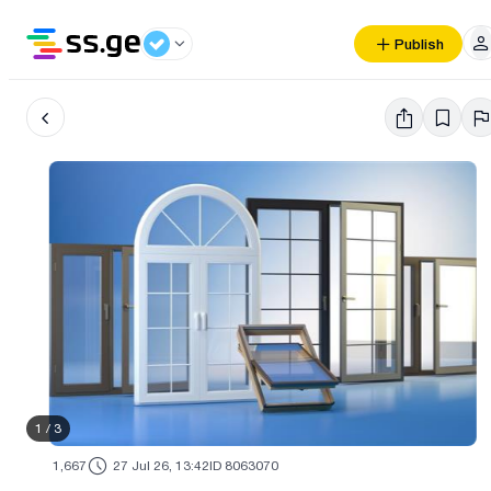
Publish
1
/
3
1,667
27 Jul 26, 13:42
ID 8063070