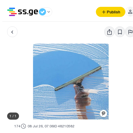
Publish
1
/
1
174
08 Jul 26, 07:06
ID 48210582