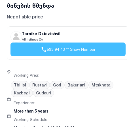
მინების წმენდა
Negotiable price
Tornike Dzidzishvili
All listings (3)
593 94 43 ** Show Number
Working Area
:
Tbilisi
Rustavi
Gori
Bakuriani
Mtskheta
Kazbegi
Gudauri
Experience
:
More than 5 years
Working Schedule
: