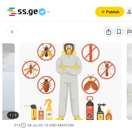
Publish
1
/
7
213
28 Jul 26, 12:03
ID 48207284