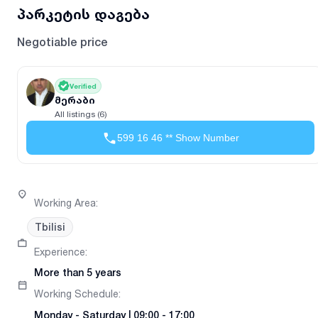
პარკეტის დაგება
Negotiable price
Verified
მერაბი
All listings (6)
599 16 46 ** Show Number
Working Area
:
Tbilisi
Experience
:
More than 5 years
Working Schedule
:
Monday
-
Saturday
|
09:00 - 17:00