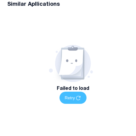
Similar Apllications
Failed to load
Retry