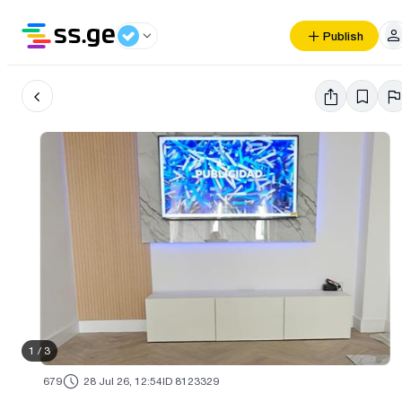
Publish
1
/
3
679
28 Jul 26, 12:54
ID 8123329