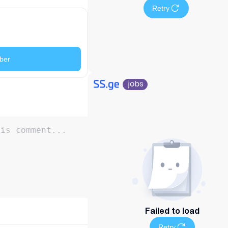
Retry
ber
Failed to load
Retry