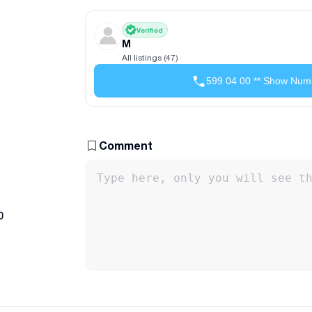
Verified
M
All listings (47)
599 04 00 ** Show Num
Comment
0