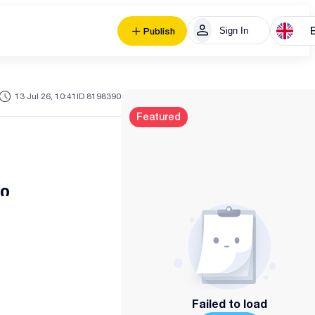
Sign In
Publish
13 Jul 26, 10:41
ID 8198390
Featured
ი
Failed to load