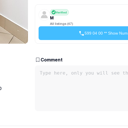
Verified
M
All listings (47)
599 04 00 ** Show Num
Comment
0