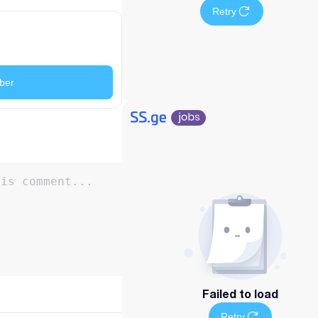
Retry
ber
Failed to load
Retry