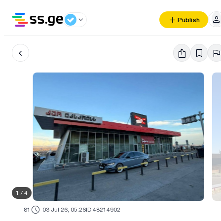
Publish
1
/
4
81
03 Jul 26, 05:26
ID 48214902