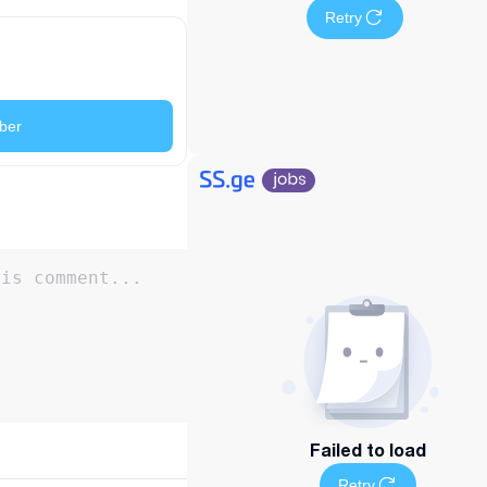
Retry
ber
Failed to load
Retry