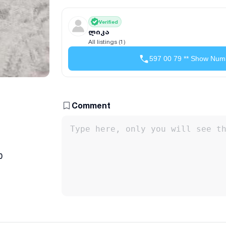
Verified
ლიკა
All listings (1)
597 00 79 ** Show Num
Comment
0