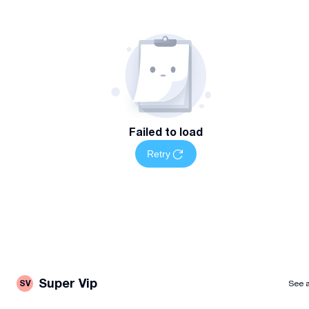
პროფესიონალიზმი და ინდივიდუალური მიდგომა
თითოეულ საქმეზე
დოკუმენტაციის სიზუსტე და სამართლებრივი
სტანდარტების დაცვა
დროის ეფექტური მართვა და სწრაფი რეაგირება
კონფიდენციალურობის სრული გარანტია
მომსახურების არეალი და ხელმისაწვდომობა
Failed to load
მომსახურება ხელმისაწვდომია თბილისში როგორც ოფისში
ასევე დისტანციურად
Retry
დაგვიკავშირდით
დაგეგმეთ თქვენი იურიდიული და ფინანსური სამუშაოები
მარტივად — დაგვიკავშირდით მითით
Super Vip
SV
See a