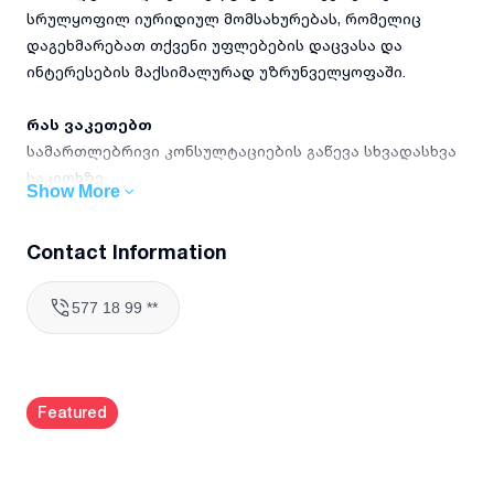
სრულყოფილ იურიდიულ მომსახურებას, რომელიც
დაგეხმარებათ თქვენი უფლებების დაცვასა და
ინტერესების მაქსიმალურად უზრუნველყოფაში.
რას ვაკეთებთ
სამართლებრივი კონსულტაციების გაწევა სხვადასხვა
საკითხზე
Show More
სასამართლო და ადმინისტრაციულ პროცესებში
წარმომადგენლობა
Contact Information
იურიდიული დოკუმენტების შედგენა და ანალიზი
ხელშეკრულებების მომზადება და გადახედვა
577 18 99 **
სამართლებრივი რისკების შეფასება და პრევენცია
მომხმარებლის ინტერესების დაცვა მოლაპარაკებებსა და
დავებში
Featured
რატომ უნდა აგვირჩიოთ
მეტი ვიდრე ხუთწლიანი პრაქტიკული გამოცდილება
იურიდიულ სფეროში