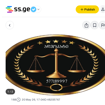
Publish
1
/
2
188
20 May 26, 17:04
ID 48205767