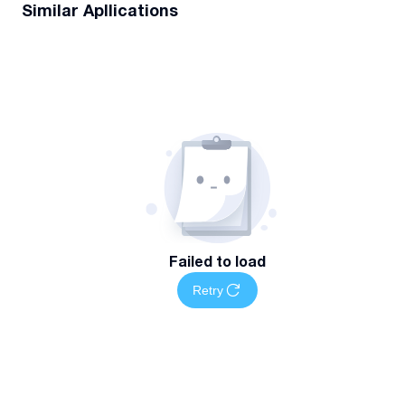
Similar Apllications
Failed to load
Retry