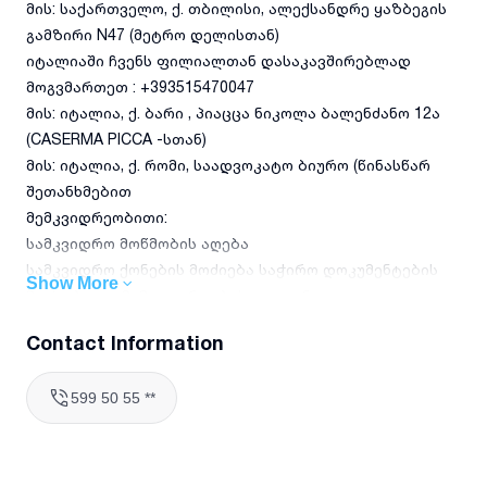
მის: საქართველო, ქ. თბილისი, ალექსანდრე ყაზბეგის
გამზირი N47 (მეტრო დელისთან)
იტალიაში ჩვენს ფილიალთან დასაკავშირებლად
მოგვმართეთ : +393515470047
მის: იტალია, ქ. ბარი , პიაცცა ნიკოლა ბალენძანო 12ა
(CASERMA PICCA -სთან)
მის: იტალია, ქ. რომი, საადვოკატო ბიურო (წინასწარ
შეთანხმებით
მემკვიდრეობითი:
სამკვიდრო მოწმობის აღება
სამკვიდრო ქონების მოძიება საჭირო დოკუმენტების
Show More
მოძიება და მემკვიდრეობის აღდგენა
სამკვიდროში წილის რეალური განსაზღვრა
Contact Information
უღირს მემკვიდრედ ცნობა
მემკვიდრეებს შორის დავის გადაწყვეტა
599 50 55 **
წარმომადგენლობა სხვა მემკვიდრეებთან, ნოტარიუსში და
სასამართლოში
უცხო ქვეყნის სასამართლოს მიერ მიღებული
გადაწყვეტილების საქართველოში ცნობა და აღსრულება