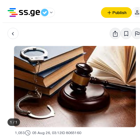
Publish
1
/
1
1,053
05 Aug 26, 03:12
ID 8065160