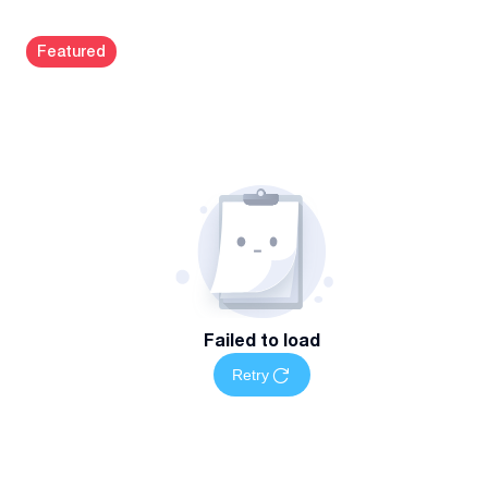
კონსულტაციაზე ჩასაწერად დაგვიკავშირდით წინასწარ
Kazbegi avenue
#
47
კონსულტაცია შესაძლებელია, როგორც ოფისში
Featured
საქართველოში და იტალიაში, ასევე ონლაინ/
დისტანციურად
გაითვალისწინეთ: კონსულტაცია ადვოკატთან ფასიანია
Failed to load
Retry