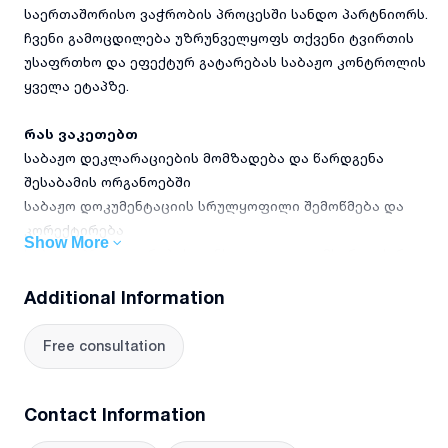
საერთაშორისო ვაჭრობის პროცესში სანდო პარტნიორს.
ჩვენი გამოცდილება უზრუნველყოფს თქვენი ტვირთის
უსაფრთხო და ეფექტურ გატარებას საბაჟო კონტროლის
ყველა ეტაპზე.
რას ვაკეთებთ
საბაჟო დეკლარაციების მომზადება და წარდგენა
შესაბამის ორგანოებში
საბაჟო დოკუმენტაციის სრულყოფილი შემოწმება და
კორექტირება
Show More
საბაჟო პროცედურების კონსულტაცია და მხარდაჭერა
სავალდებულო თანმხლები მასალების (ინვოისები,
Additional Information
სატრანსპორტო დოკუმენტები) მართვა
საბაჟო რისკების შეფასება და მინიმიზაცია
Free consultation
საბაჟო კონტროლის პროცესში წარმომადგენლობა
რატომ უნდა აგვირჩიოთ
Contact Information
მეტი ვიდრე 5 წლიანი გამოცდილება საბაჟო
დეკლარირების სფეროში