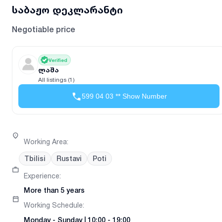
საბაჟო დეკლარანტი
Negotiable price
Verified
ლაშა
All listings (1)
599 04 03 ** Show Number
Working Area
:
Tbilisi
Rustavi
Poti
Experience
:
More than 5 years
Working Schedule
:
Monday
-
Sunday
|
10:00 - 19:00