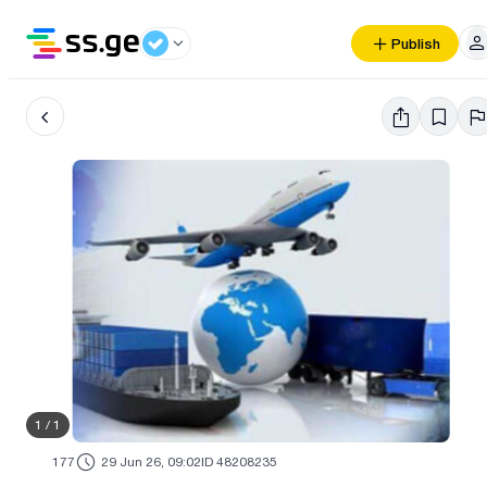
Publish
1
/
1
177
29 Jun 26, 09:02
ID 48208235