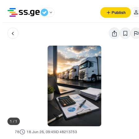
Publish
1
/
1
78
18 Jun 26, 09:45
ID 48213753