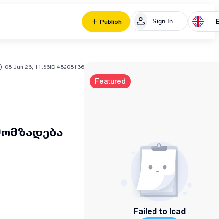
Sign In
Publish
08 Jun 26, 11:36
ID 48208136
Featured
მომზადება
Failed to load