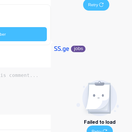
Retry
ber
Failed to load
Retry