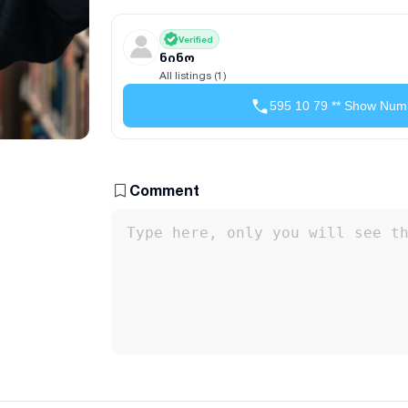
Verified
ნინო
All listings (1)
595 10 79 ** Show Num
Comment