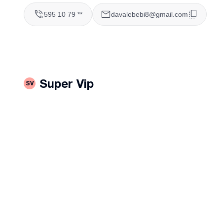
595 10 79 **
davalebebi8@gmail.com
Super Vip
SV