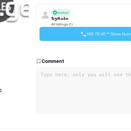
Verified
ზურაბი
All listings (1)
599 78 40 ** Show Num
Comment
0