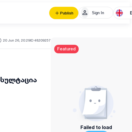
Sign In
Publish
20 Jun 26, 20:29
ID 48209257
Featured
ნსულტაცია
Failed to load