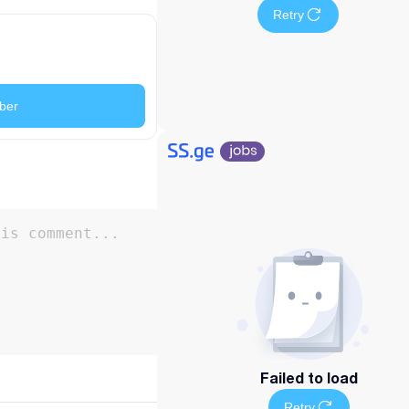
Retry
ber
Failed to load
Retry