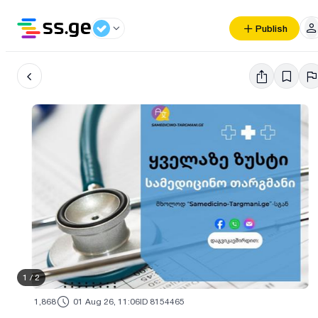
Publish
1
/
2
1,868
01 Aug 26, 11:06
ID 8154465