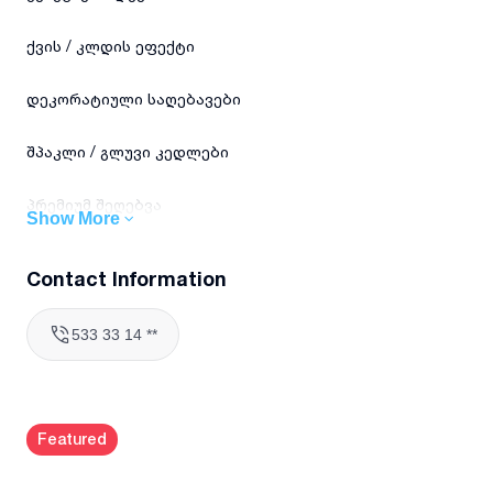
ქვის / კლდის ეფექტი
დეკორატიული საღებავები
შპაკლი / გლუვი კედლები
პრემიუმ შეღებვა
Show More
✨ სწრაფი და პასუხისმგებლიანი შესრულება – სუფთად,
Contact Information
მოწესრიგებულად და დროულად.
📍 მუშაობა თბილისი + საჭიროების შემთხვევაში
533 33 14 **
საქართველოს სხვა ქალაქები
📸 ნამუშევრების რეალური ფოტოები ხელმისაწვდომია
მოთხოვნით
💬 ფასი ინდივიდუალურად, სამუშაოს მიხედვით
Featured