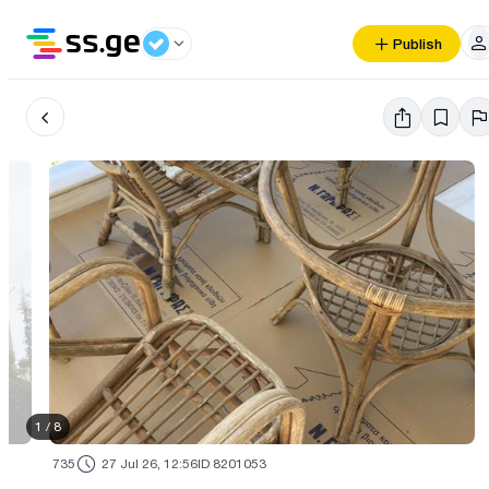
Publish
1
/
8
735
27 Jul 26, 12:56
ID 8201053