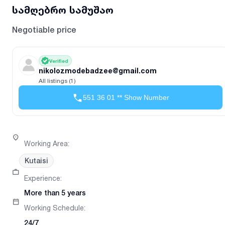
სამღებრო სამუშაო
Negotiable price
Verified
nikolozmodebadzee@gmail.com
All listings (1)
551 36 01 ** Show Number
Working Area
:
Kutaisi
Experience
:
More than 5 years
Working Schedule
:
24/7