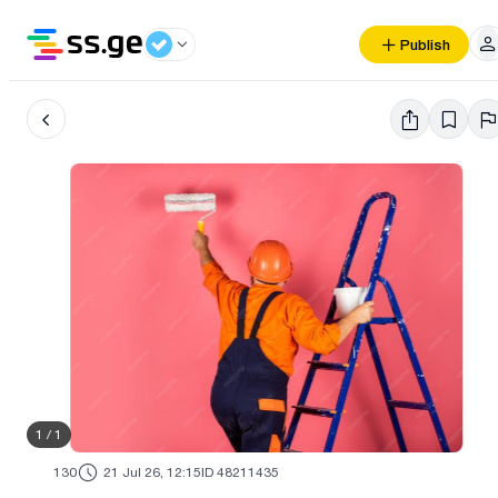
Publish
1
/
1
130
21 Jul 26, 12:15
ID 48211435