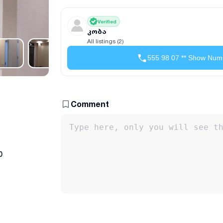
Verified
კობა
All listings (2)
555 98 07 ** Show Num
Comment
0