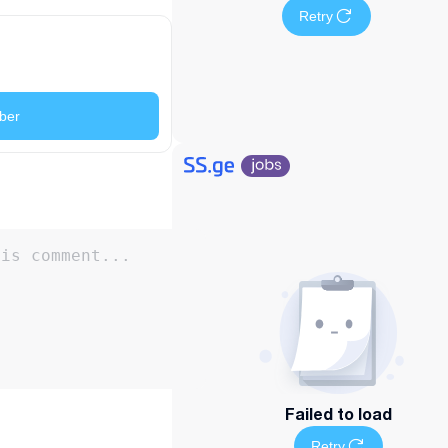
Retry
ber
Failed to load
Retry