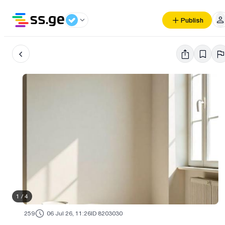
Publish
1
/
4
259
06 Jul 26, 11:26
ID 8203030