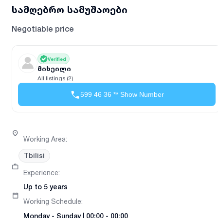
სამღებრო სამუშაოები
Negotiable price
Verified
მიხეილი
All listings (2)
599 46 36 ** Show Number
Working Area
:
Tbilisi
Experience
:
Up to 5 years
Working Schedule
:
Monday
-
Sunday
|
00:00 - 00:00