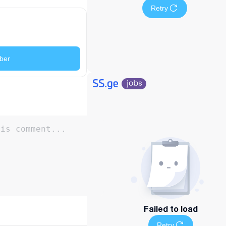
Retry
ber
Failed to load
Retry