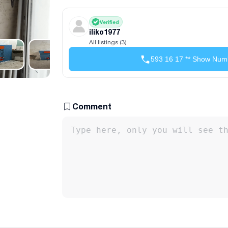
Verified
iliko1977
All listings (3)
593 16 17 ** Show Num
Comment