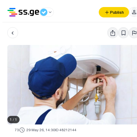
Publish
1
/
1
73
29 May 26, 14:30
ID 48212144