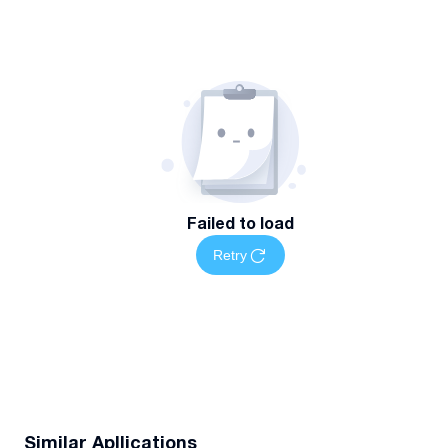
Failed to load
Retry
Similar Apllications