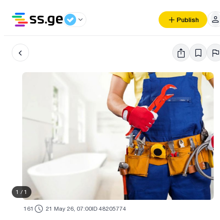
Publish
1
/
1
161
21 May 26, 07:00
ID 48205774