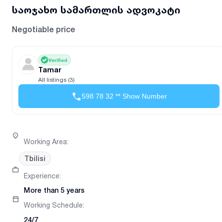
საოჯახო სამართლის ადვოკატი
Negotiable price
Verified
Tamar
All listings (3)
598 78 32 ** Show Number
Working Area
:
Tbilisi
Experience
:
More than 5 years
Working Schedule
:
24/7