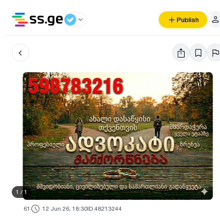
Publish
1
/
1
61
12 Jun 26, 18:30
ID 48213244