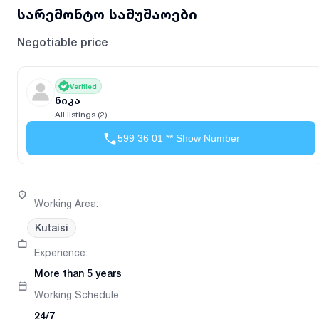
სარემონტო სამუშაოები
Negotiable price
Verified
ნიკა
All listings (2)
599 36 01 ** Show Number
Working Area
:
Kutaisi
Experience
:
More than 5 years
Working Schedule
:
24/7