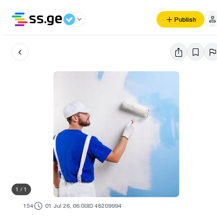
Publish
1
/
1
154
01 Jul 26, 06:00
ID 48209994