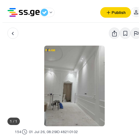
Publish
1
/
1
154
01 Jul 26, 08:29
ID 48210102