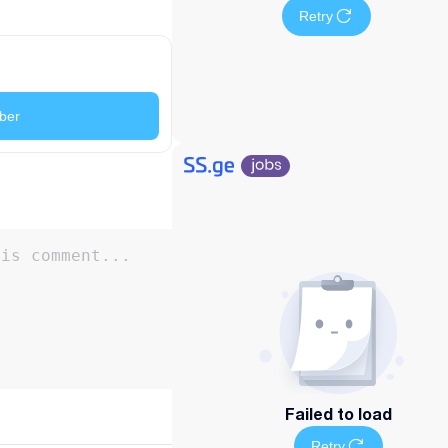
Retry
ber
Failed to load
Retry