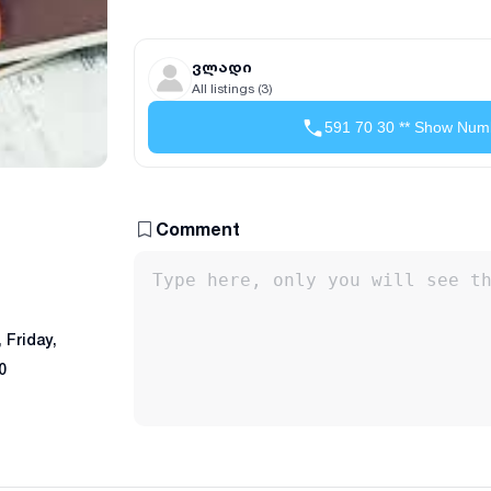
ვლადი
All listings (3)
591 70 30 ** Show Num
Comment
Friday,
0