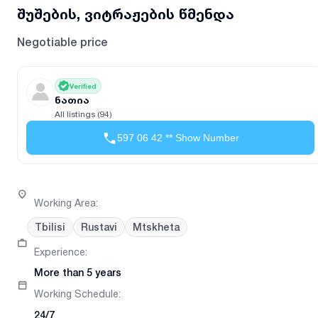
შუშების, ვიტრაჟების წმენდა
Negotiable price
Verified
ნათია
All listings (94)
597 06 42 ** Show Number
Working Area
:
Tbilisi
Rustavi
Mtskheta
Experience
:
More than 5 years
Working Schedule
:
24/7