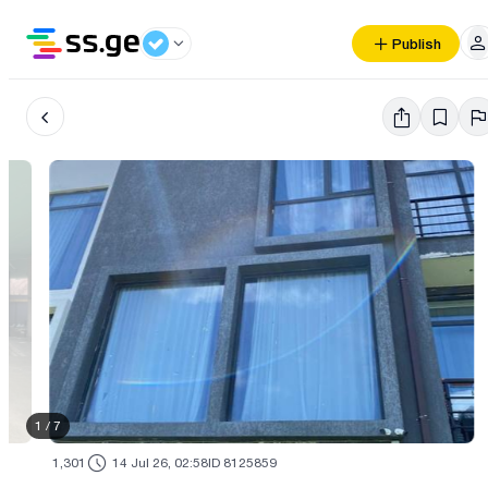
Publish
1
/
7
1,301
14 Jul 26, 02:58
ID 8125859