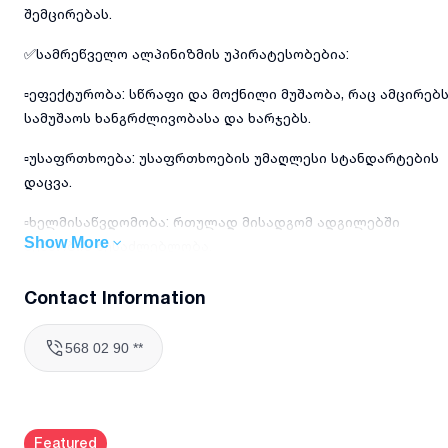
შემცირებას.
✅სამრეწველო ალპინიზმის უპირატესობებია:
▫️ეფექტურობა: სწრაფი და მოქნილი მუშაობა, რაც ამცირებ
სამუშაოს ხანგრძლივობასა და ხარჯებს.
▫️უსაფრთხოება: უსაფრთხოების უმაღლესი სტანდარტების
დაცვა.
▫️ხელმისაწვდომობა: რთულად მისადგომ ადგილებში
Show More
მუშაობის შესაძლებლობა.
▫️ხარჯების დაზოგვა: ხარაჩოებისა და ამწეების საჭიროები
Contact Information
არარსებობა.
568 02 90 **
✅ჩვენი სერვისები მოიცავს:
▫️ ფასადის შეკეთება, თბოიზოლაცია, ლესვა, ღებვა და ა.შ.
▫️ შუშების და ფასადის გაწმენდა-რეცხვა
Featured