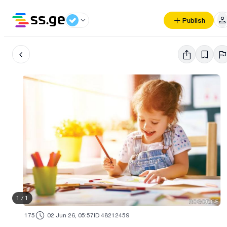
Publish
1
/
1
175
02 Jun 26, 05:57
ID 48212459