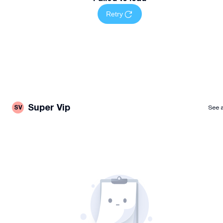
Retry
Super Vip
SV
See a