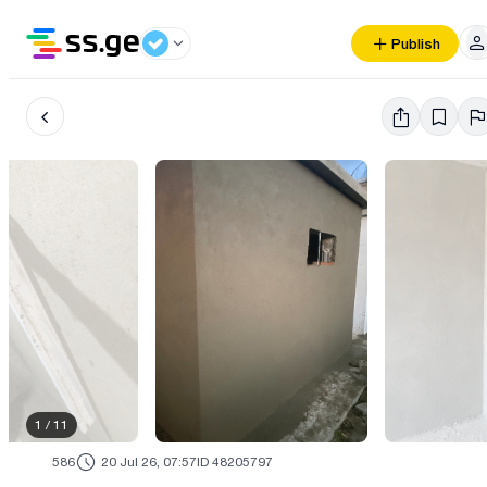
Publish
1
/
11
586
20 Jul 26, 07:57
ID 48205797