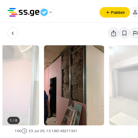
Publish
1
/
8
100
23 Jul 26, 13:16
ID 48211341