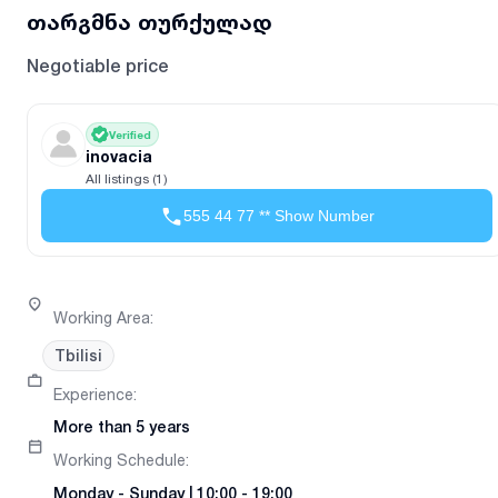
თარგმნა თურქულად
Negotiable price
Verified
inovacia
All listings (1)
555 44 77 ** Show Number
Working Area
:
Tbilisi
Experience
:
More than 5 years
Working Schedule
:
Monday
-
Sunday
|
10:00 - 19:00