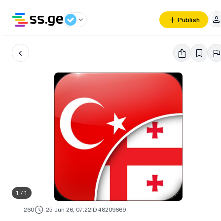
Publish
1
/
1
260
25 Jun 26, 07:22
ID 48209669