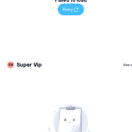
Retry
Super Vip
SV
See a