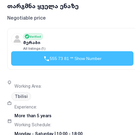
თარგმნა ყველა ენაზე
Negotiable price
Verified
მერაბი
All listings (1)
555 73 81 ** Show Number
Working Area
:
Tbilisi
Experience
:
More than 5 years
Working Schedule
:
Monday
-
Saturday
|
10:00 - 18:00