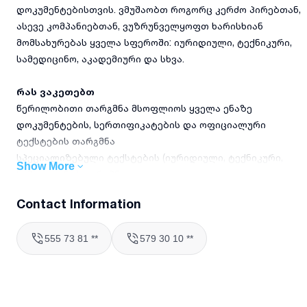
დოკუმენტებისთვის. ვმუშაობთ როგორც კერძო პირებთან,
ასევე კომპანიებთან, ვუზრუნველყოფთ ხარისხიან
მომსახურებას ყველა სფეროში: იურიდიული, ტექნიკური,
სამედიცინო, აკადემიური და სხვა.
რას ვაკეთებთ
წერილობითი თარგმნა მსოფლიოს ყველა ენაზე
დოკუმენტების, სერთიფიკატების და ოფიციალური
ტექსტების თარგმნა
სპეციალიზებული ტექსტების (იურიდიული, ტექნიკური,
Show More
სამედიცინო) თარგმნა
ვებ-გვერდებისა და მარკეტინგული მასალების თარგმნა
Contact Information
რედაქტირება და კორექტურა თარგმნის შემდეგ
დამოწმებული თარგმნის მომზადება საჭიროების
555 73 81 **
579 30 10 **
შემთხვევაში
რატომ უნდა აგვირჩიოთ
სწრაფი შესრულების ვადები და დროული მიწოდება
სრული კონფიდენციალურობის გარანტია