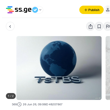
Publish
1
/
2
369
26 Jun 26, 09:06
ID 48207867