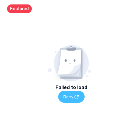
Qvlividze st.
#
8/1
თანამედროვე თარგმნის ტექნოლოგიების გამოყენება
Featured
მაღალი ხარისხის კონტროლი თითოეულ პროექტზე
მომსახურების არეალი და ხელმისაწვდომობა
თბილისში ვმუშაობთ როგორც დისტანციურად, ასევე
ადგილზე საჭიროების მიხედვით.
დაგვიკავშირდით
დაგეგმეთ თქვენი თარგმნის სამუშაოები მარტივად —
დაგვიკავშირდით მით
Failed to load
Retry