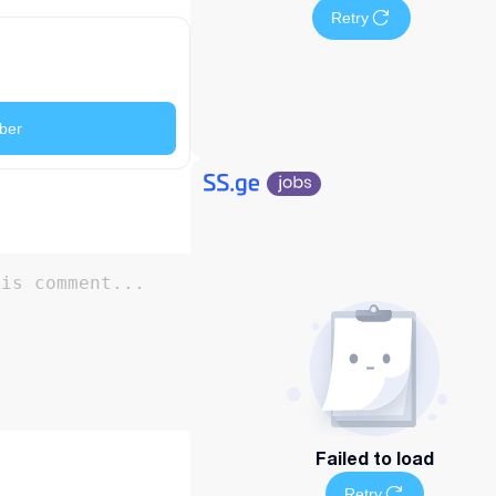
Retry
ber
Failed to load
Retry