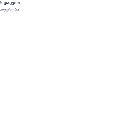
ის დაცვით
იალურობა
ოცესში
ტანციურად, ასევე ადგილზე
 დაგვიკავშირდით მითითებულ ნომერზე