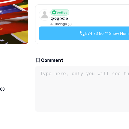
Verified
დავითა
All listings (2)
574 73 50 ** Show Num
Comment
:00