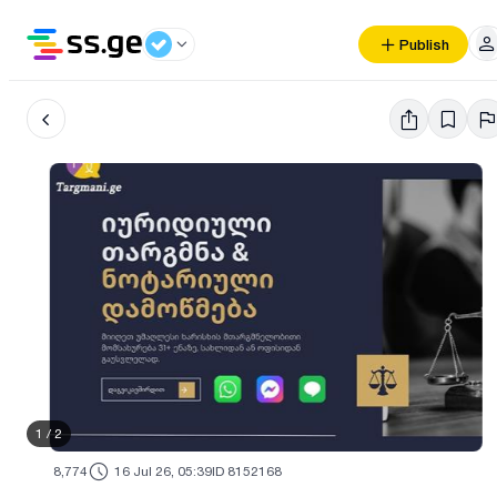
Publish
1
/
2
8,774
16 Jul 26, 05:39
ID 8152168