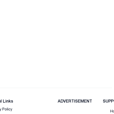
l Links
ADVERTISEMENT
SUPP
y Policy
Ho