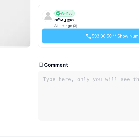
Verified
ირაკლი
All listings (3)
593 90 50 ** Show Num
Comment