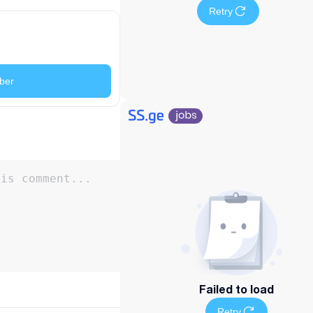
Retry
ber
Failed to load
Retry