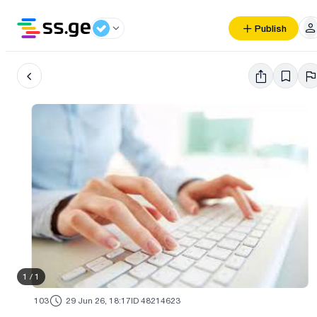
Publish
1
/
1
103
29 Jun 26, 18:17
ID 48214623