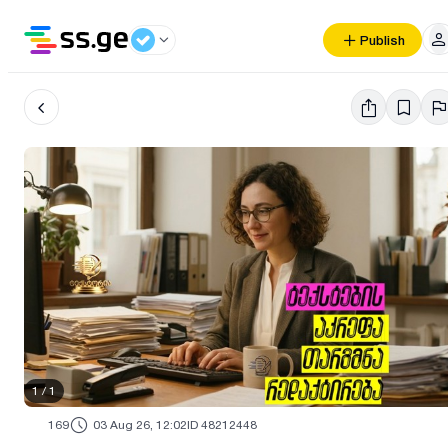
Publish
1
/
1
169
03 Aug 26, 12:02
ID 48212448