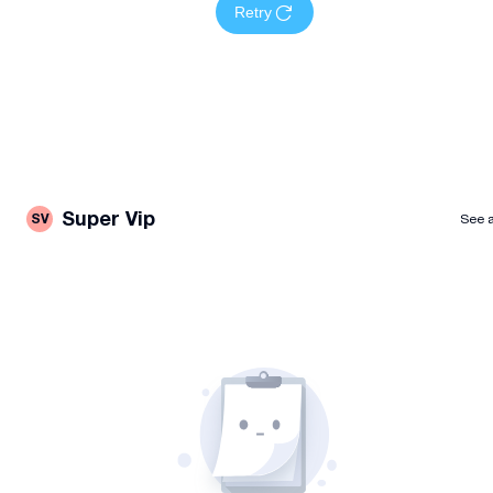
Retry
Super Vip
SV
See a