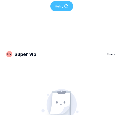
Retry
Super Vip
SV
See a