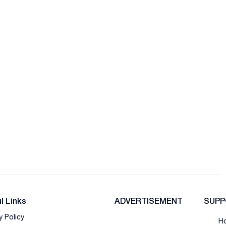
l Links
ADVERTISEMENT
SUPP
y Policy
Ho