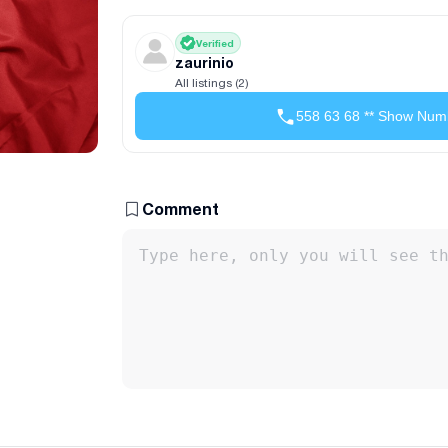
Verified
zaurinio
All listings (2)
558 63 68 ** Show Num
Comment