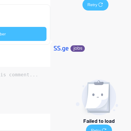
Retry
ber
Failed to load
Retry